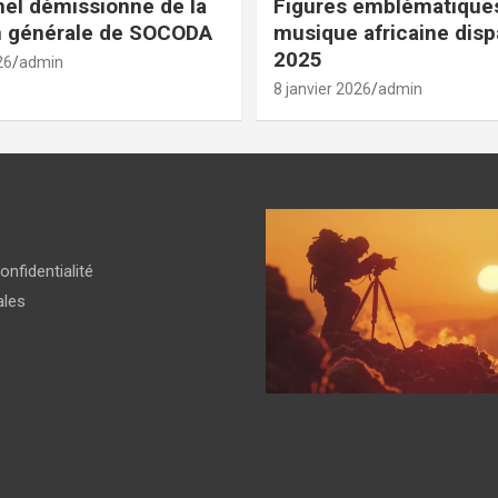
el démissionne de la
Figures emblématiques
n générale de SOCODA
musique africaine dis
2025
26
admin
8 janvier 2026
admin
onfidentialité
ales