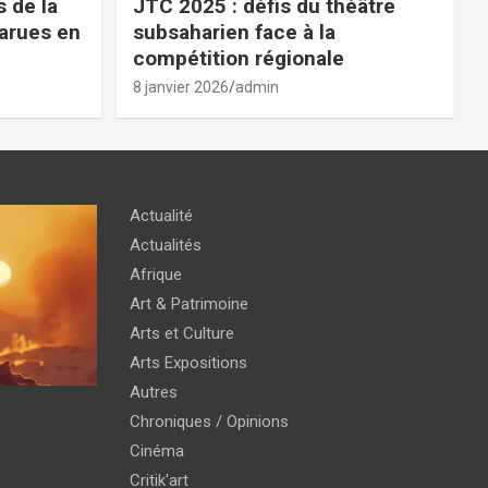
 de la
JTC 2025 : défis du théâtre
parues en
subsaharien face à la
compétition régionale
8 janvier 2026
admin
Actualité
Actualités
Afrique
Art & Patrimoine
Arts et Culture
Arts Expositions
Autres
Chroniques / Opinions
Cinéma
Critik'art