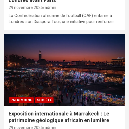
Londres avant Paris
29 novembre 2025
admin
La Confédération africaine de football (CAF) entame à
Londres son Diaspora Tour, une initiative pour renforcer…
PATRIMOINE
SOCIÉTÉ
Exposition internationale à Marrakech : Le
patrimoine géologique africain en lumière
29 novembre 2025
admin