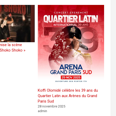
ise la scène
 Shoko Shoko »
Koffi Olomidé célèbre les 39 ans du
Quartier Latin aux Arènes du Grand
Paris Sud
28 novembre 2025
admin