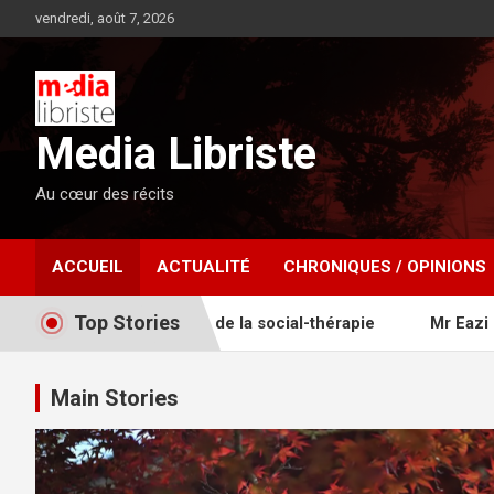
Aller
vendredi, août 7, 2026
au
contenu
Media Libriste
Au cœur des récits
ACCUEIL
ACTUALITÉ
CHRONIQUES / OPINIONS
Top Stories
visuelle de la social-thérapie
Mr Eazi et King Promise 
Main Stories