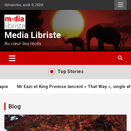
Aller
dimanche, août 9, 2026
au
contenu
Media Libriste
Au cœur des récits
Top Stories
i et King Promise lancent « That Way », single afro-pop inspir
Blog