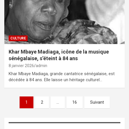
CULTURE
Khar Mbaye Madiaga, icône de la musique
sénégalaise, s’éteint à 84 ans
8 janvier 2026
admin
Khar Mbaye Madiaga, grande cantatrice sénégalaise, est
décédée à 84 ans. Elle laisse un héritage culturel…
Pagination
1
2
…
16
Suivant
des
publications