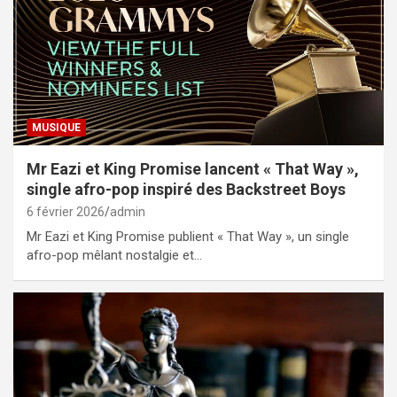
MUSIQUE
Mr Eazi et King Promise lancent « That Way »,
single afro-pop inspiré des Backstreet Boys
6 février 2026
admin
Mr Eazi et King Promise publient « That Way », un single
afro-pop mêlant nostalgie et…