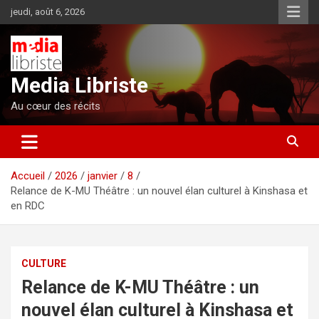
Aller
jeudi, août 6, 2026
au
contenu
Media Libriste
Au cœur des récits
Accueil
2026
janvier
8
Relance de K-MU Théâtre : un nouvel élan culturel à Kinshasa et
en RDC
CULTURE
Relance de K-MU Théâtre : un
nouvel élan culturel à Kinshasa et