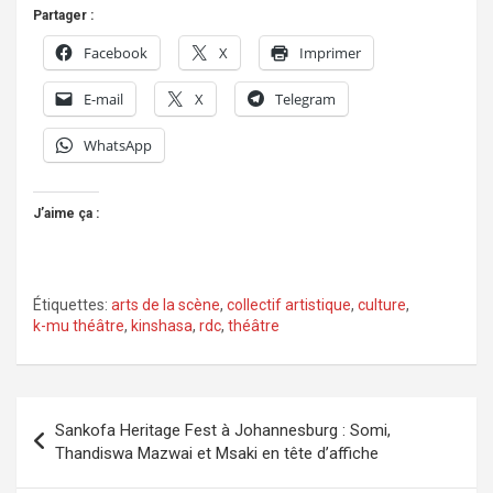
Partager :
Facebook
X
Imprimer
E-mail
X
Telegram
WhatsApp
J’aime ça :
Étiquettes:
arts de la scène
,
collectif artistique
,
culture
,
k-mu théâtre
,
kinshasa
,
rdc
,
théâtre
Navigation
Sankofa Heritage Fest à Johannesburg : Somi,
de
Thandiswa Mazwai et Msaki en tête d’affiche
l’article