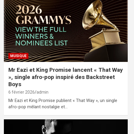
MUSIQUE
Mr Eazi et King Promise lancent « That Way
», single afro-pop inspiré des Backstreet
Boys
6 février 2026
admin
Mr Eazi et King Promise publient « That Way », un single
afro-pop mêlant nostalgie et…