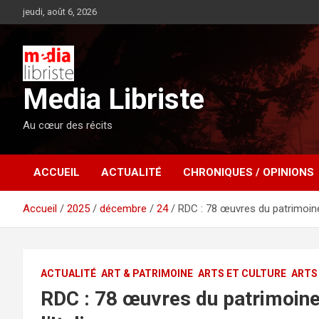
Aller
jeudi, août 6, 2026
au
contenu
Media Libriste
Au cœur des récits
ACCUEIL
ACTUALITÉ
CHRONIQUES / OPINIONS
Accueil
2025
décembre
24
RDC : 78 œuvres du patrimoine 
ACTUALITÉ
ART & PATRIMOINE
ARTS ET CULTURE
ARTS
RDC : 78 œuvres du patrimoine