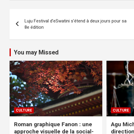
Navigation
Luju Festival d’eSwatini s’étend à deux jours pour sa
de
8e édition
l’article
You may Missed
CULTURE
CULTURE
Roman graphique Fanon : une
Agu Mich
approche visuelle de la social-
directio