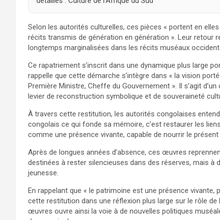
détaillés : Culture de l'Afrique du Sud
Selon les autorités culturelles, ces pièces « portent en elle
récits transmis de génération en génération ». Leur retour
longtemps marginalisées dans les récits muséaux occident
Ce rapatriement s’inscrit dans une dynamique plus large porté
rappelle que cette démarche s’intègre dans « la vision porté
Première Ministre, Cheffe du Gouvernement ». Il s’agit d’un
levier de reconstruction symbolique et de souveraineté cultu
À travers cette restitution, les autorités congolaises entend
congolais ce qui fonde sa mémoire, c’est restaurer les liens
comme une présence vivante, capable de nourrir le présent et 
Après de longues années d’absence, ces œuvres reprennent p
destinées à rester silencieuses dans des réserves, mais à di
jeunesse.
En rappelant que « le patrimoine est une présence vivante, por
cette restitution dans une réflexion plus large sur le rôle d
œuvres ouvre ainsi la voie à de nouvelles politiques muséale