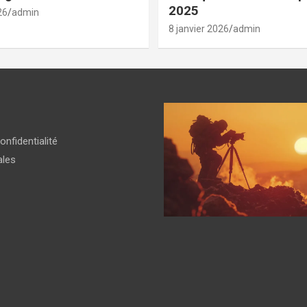
2025
26
admin
8 janvier 2026
admin
onfidentialité
ales