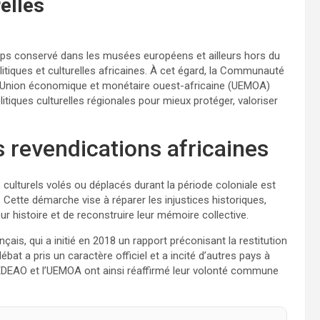
relles
temps conservé dans les musées européens et ailleurs hors du
litiques et culturelles africaines. À cet égard, la Communauté
 l’Union économique et monétaire ouest-africaine (UEMOA)
litiques culturelles régionales pour mieux protéger, valoriser
 revendications africaines
 culturels volés ou déplacés durant la période coloniale est
e. Cette démarche vise à réparer les injustices historiques,
r histoire et de reconstruire leur mémoire collective.
çais, qui a initié en 2018 un rapport préconisant la restitution
t a pris un caractère officiel et a incité d’autres pays à
EDEAO et l’UEMOA ont ainsi réaffirmé leur volonté commune