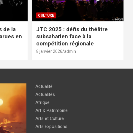
CULTURE
 de la
JTC 2025 : défis du théâtre
parues en
subsaharien face à la
compétition régionale
8 janvier 2026
admin
Actualité
Actualités
Afrique
Art & Patrimoine
Arts et Culture
Arts Expositions