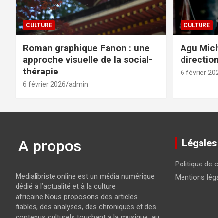
CULTURE
CULTURE
Roman graphique Fanon : une
Agu Mich
approche visuelle de la social-
directio
thérapie
6 février 20
6 février 2026
admin
A propos
Légales
Politique de c
Medialibriste.online est un média numérique
Mentions lég
dédié à l’actualité et à la culture
africaine.Nous proposons des articles
fiables, des analyses, des chroniques et des
contenus culturels touchant à la musique, au