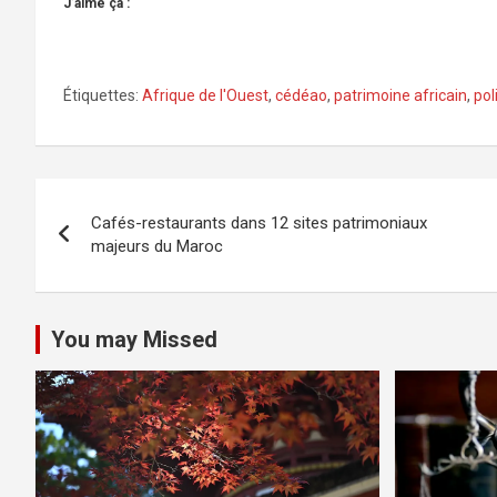
J’aime ça :
Étiquettes:
Afrique de l'Ouest
,
cédéao
,
patrimoine africain
,
pol
Navigation
Cafés-restaurants dans 12 sites patrimoniaux
de
majeurs du Maroc
l’article
You may Missed