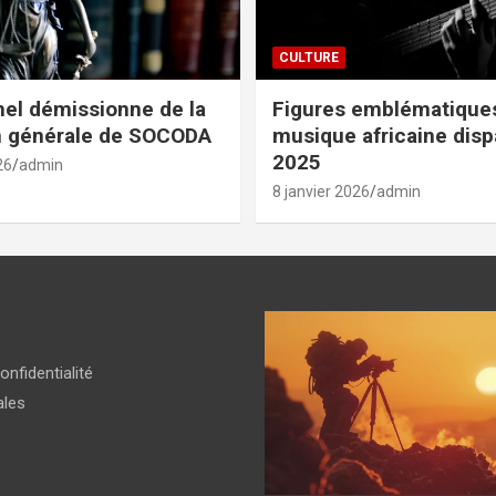
CULTURE
el démissionne de la
Figures emblématiques
n générale de SOCODA
musique africaine dis
2025
26
admin
8 janvier 2026
admin
onfidentialité
ales