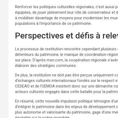
Renforcer les politiques culturelles régionales, c’est aussi 
équipées, de jouer pleinement leur rôle de conservateur et d
à mobiliser davantage de moyens pour moderniser les musées
populations à l’importance de ce patrimoine.
Perspectives et défis à rele
Le processus de restitution rencontre cependant plusieurs
détenteurs du patrimoine, le manque de coordination régiona
sur place. D’après msn.com, la coopération régionale s’avèr
élaborer des stratégies communes.
De plus, la restitution ne doit pas être perçue uniquemen
d’échanges culturels internationaux fondés sur le respect 
CEDEAO et de l’UEMOA insistent donc sur une démarche conce
acteurs culturels engagés dans cette bataille pour la patrimo
En résumé, cette nouvelle impulsion politique témoigne d’u
d’intégrer le patrimoine dans les enjeux de développement cul
plus autonome et valorisante du patrimoine, gage d’une me
équitable sur la scène mondiale.