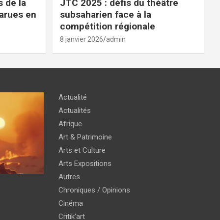
 de la
JTC 2025 : défis du théâtre
parues en
subsaharien face à la
compétition régionale
8 janvier 2026
admin
Actualité
Actualités
Afrique
Art & Patrimoine
Arts et Culture
Arts Expositions
Autres
Chroniques / Opinions
Cinéma
Critik'art