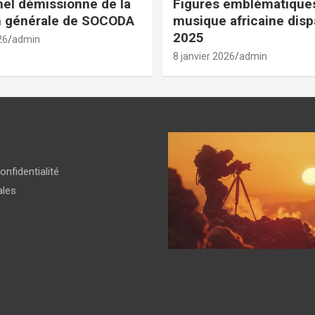
el démissionne de la
Figures emblématiques
n générale de SOCODA
musique africaine dis
2025
26
admin
8 janvier 2026
admin
onfidentialité
ales