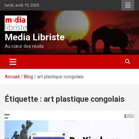
Aller
lundi, août 10, 2026
au
contenu
Media Libriste
Au cœur des récits
Accueil
Blog
art plastique congolais
Étiquette :
art plastique congolais