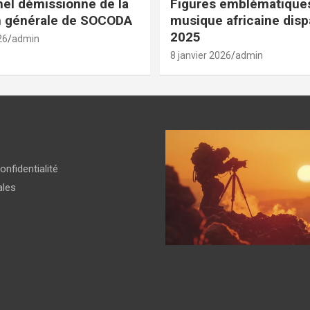
el démissionne de la
Figures emblématiques
n générale de SOCODA
musique africaine dis
2025
26
admin
8 janvier 2026
admin
onfidentialité
ales