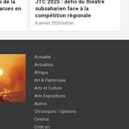
 de la
JTC 2025 : défis du théâtre
parues en
subsaharien face à la
compétition régionale
8 janvier 2026
admin
Actualité
Actualités
Afrique
Art & Patrimoine
Arts et Culture
Arts Expositions
Autres
Chroniques / Opinions
Cinéma
Critik'art