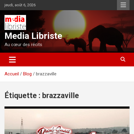
Aller
jeudi, août 6, 2026
au
contenu
Media Libriste
Au cœur des récits
Accueil
Blog
brazzaville
Étiquette :
brazzaville