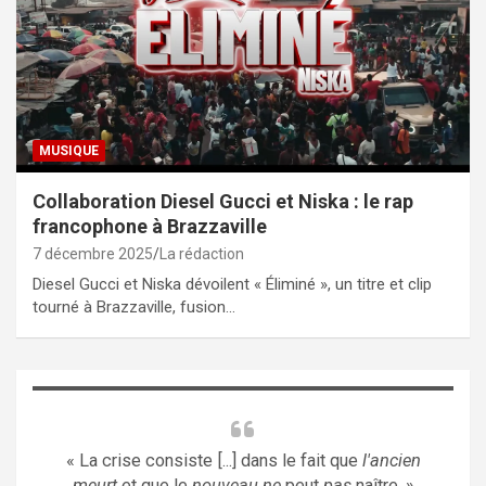
MUSIQUE
Collaboration Diesel Gucci et Niska : le rap
francophone à Brazzaville
7 décembre 2025
La rédaction
Diesel Gucci et Niska dévoilent « Éliminé », un titre et clip
tourné à Brazzaville, fusion…
« La crise consiste [...] dans le fait que
l'ancien
meurt
et que le
nouveau ne
peut
pas
naître. »