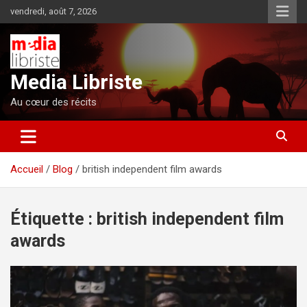
Aller
vendredi, août 7, 2026
au
contenu
Media Libriste
Au cœur des récits
Accueil
Blog
british independent film awards
Étiquette :
british independent film
awards