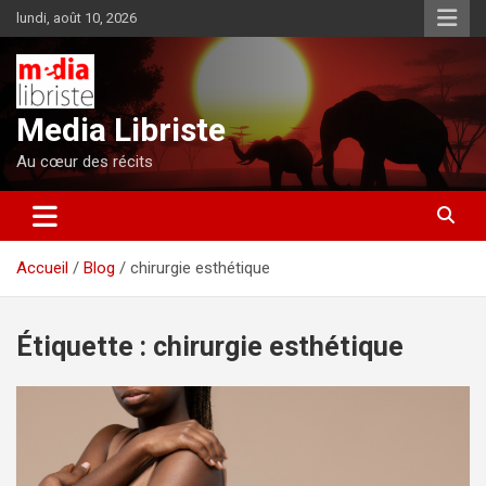
Aller
lundi, août 10, 2026
au
contenu
Media Libriste
Au cœur des récits
Accueil
Blog
chirurgie esthétique
Étiquette :
chirurgie esthétique