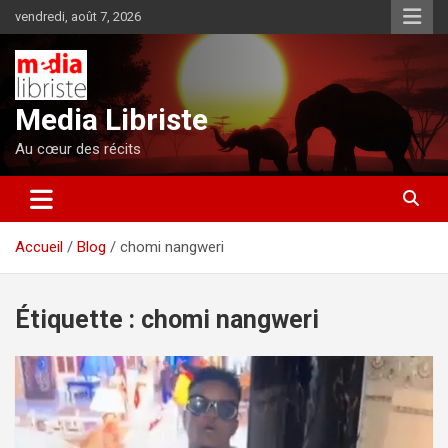
Aller
vendredi, août 7, 2026
au
contenu
Media Libriste
Au cœur des récits
Accueil
Blog
chomi nangweri
Étiquette :
chomi nangweri