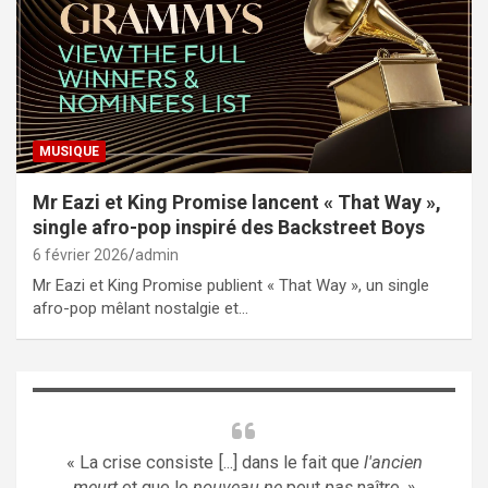
MUSIQUE
Mr Eazi et King Promise lancent « That Way »,
single afro-pop inspiré des Backstreet Boys
6 février 2026
admin
Mr Eazi et King Promise publient « That Way », un single
afro-pop mêlant nostalgie et…
« La crise consiste [...] dans le fait que
l'ancien
meurt
et que le
nouveau ne
peut
pas
naître. »