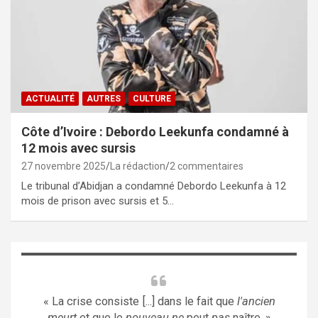
ACTUALITÉ
AUTRES
CULTURE
Côte d’Ivoire : Debordo Leekunfa condamné à
12 mois avec sursis
27 novembre 2025
La rédaction
2 commentaires
Le tribunal d’Abidjan a condamné Debordo Leekunfa à 12
mois de prison avec sursis et 5…
« La crise consiste [...] dans le fait que
l'ancien
meurt
et que le
nouveau ne
peut
pas
naître. »