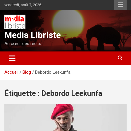
Aller
vendredi, août 7, 2026
au
contenu
Media Libriste
Au cœur des récits
Accueil
Blog
Debordo Leekunfa
Étiquette :
Debordo Leekunfa