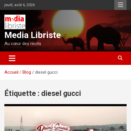
Aller
jeudi, août 6, 2026
au
contenu
Media Libriste
Au cœur des récits
Accueil
Blog
diesel gucci
Étiquette :
diesel gucci