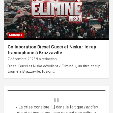
MUSIQUE
Collaboration Diesel Gucci et Niska : le rap
francophone à Brazzaville
7 décembre 2025
La rédaction
Diesel Gucci et Niska dévoilent « Éliminé », un titre et clip
tourné à Brazzaville, fusion…
« La crise consiste [...] dans le fait que
l'ancien
meurt
et que le
nouveau ne
peut
pas
naître. »