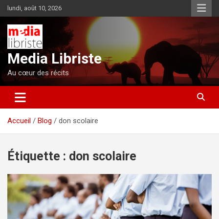
Aller
lundi, août 10, 2026
au
contenu
Media Libriste
Au cœur des récits
Accueil
Blog
don scolaire
Étiquette :
don scolaire