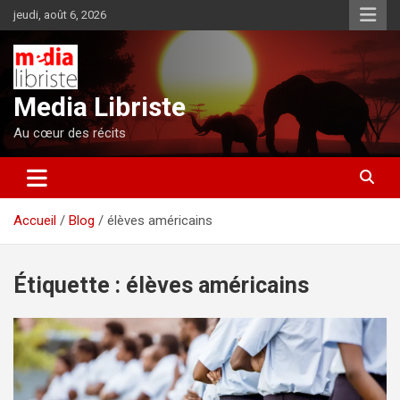
Aller
jeudi, août 6, 2026
au
contenu
Media Libriste
Au cœur des récits
Accueil
Blog
élèves américains
Étiquette :
élèves américains