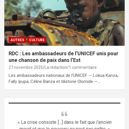
AUTRES
CULTURE
RDC : Les ambassadeurs de l’UNICEF unis pour
une chanson de paix dans l’Est
27 novembre 2025
La rédaction
1 commentaire
Les ambassadeurs nationaux de l’UNICEF — Lokua Kanza,
Fally Ipupa, Céline Banza et Idistone Olomide —…
« La crise consiste [...] dans le fait que
l'ancien
meurt
et que le
nouveau ne
peut
pas
naître. »