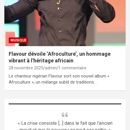
MUSIQUE
Flavour dévoile ‘Afroculture’, un hommage
vibrant à l’héritage africain
28 novembre 2025
admin
1 commentaire
Le chanteur nigérian Flavour sort son nouvel album «
Afroculture », un mélange subtil de traditions…
« La crise consiste [...] dans le fait que
l'ancien
meurt
et que le
nouveau ne
peut
pas
naître. »