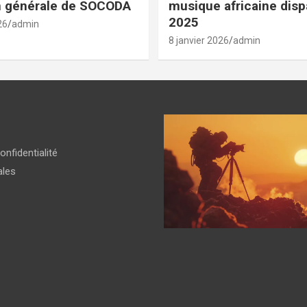
n générale de SOCODA
musique africaine dis
2025
26
admin
8 janvier 2026
admin
onfidentialité
ales