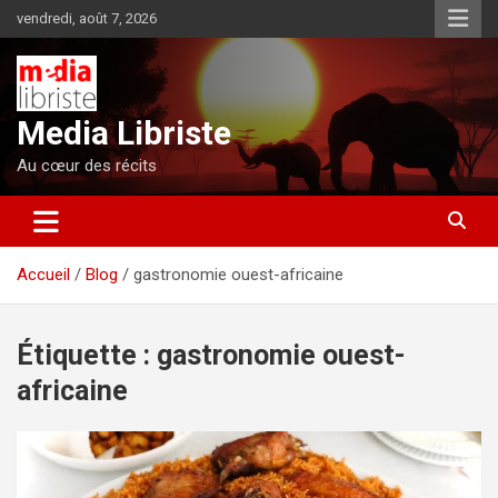
Aller
vendredi, août 7, 2026
au
contenu
Media Libriste
Au cœur des récits
Accueil
Blog
gastronomie ouest-africaine
Étiquette :
gastronomie ouest-
africaine