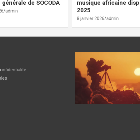
n générale de SOCODA
musique africaine dis
2025
26
admin
8 janvier 2026
admin
onfidentialité
ales