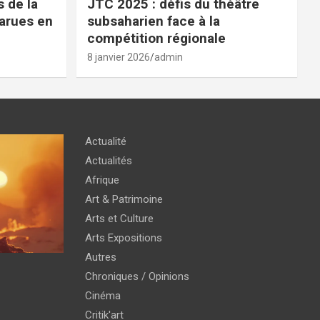
 de la
JTC 2025 : défis du théâtre
parues en
subsaharien face à la
compétition régionale
8 janvier 2026
admin
Actualité
Actualités
Afrique
Art & Patrimoine
Arts et Culture
Arts Expositions
Autres
Chroniques / Opinions
Cinéma
Critik'art