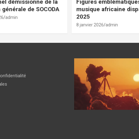
el démissionne de la
Figures emblématiques
n générale de SOCODA
musique africaine dis
2025
26
admin
8 janvier 2026
admin
onfidentialité
ales