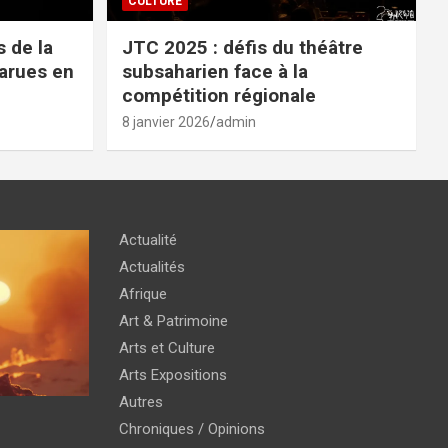
CULTURE
 de la
JTC 2025 : défis du théâtre
parues en
subsaharien face à la
compétition régionale
8 janvier 2026
admin
Actualité
Actualités
Afrique
Art & Patrimoine
Arts et Culture
Arts Expositions
Autres
Chroniques / Opinions