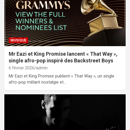
MUSIQUE
Mr Eazi et King Promise lancent « That Way »,
single afro-pop inspiré des Backstreet Boys
6 février 2026
admin
Mr Eazi et King Promise publient « That Way », un single
afro-pop mêlant nostalgie et…