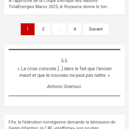
À l’approche de la Coupe d’Afrique des Nations
TotalEnergies Maroc 2025, le Royaume donne le ton…
Pagination
1
2
…
4
Suivant
des
publications
« La crise consiste [...] dans le fait que
l'ancien
meurt
et que le
nouveau ne
peut
pas
naître. »
Antonio Gramsci
Fifa: la fédération norvégienne demande la démission de
Gianni Infantino, la CAF «réaffirme» son soutien