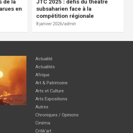
 de la
JTC 2025 : défis du théâtre
parues en
subsaharien face à la
compétition régionale
8 janvier 2026
admin
Actualité
Actualités
Afrique
Art & Patrimoine
Arts et Culture
Arts Expositions
Autres
Chroniques / Opinions
Cinéma
Critik'art