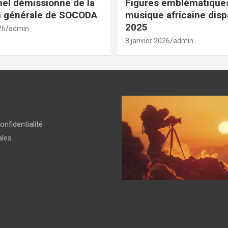
el démissionne de la
Figures emblématiques
n générale de SOCODA
musique africaine dis
2025
26
admin
8 janvier 2026
admin
onfidentialité
ales