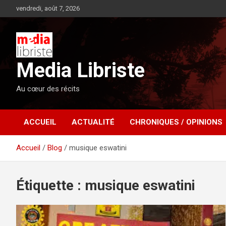
Aller
vendredi, août 7, 2026
au
contenu
Media Libriste
Au cœur des récits
ACCUEIL
ACTUALITÉ
CHRONIQUES / OPINIONS
Accueil
Blog
musique eswatini
Étiquette :
musique eswatini