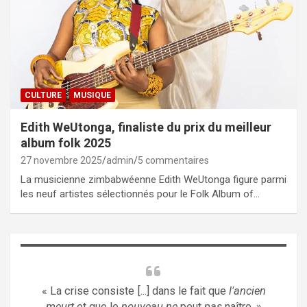
CULTURE
MUSIQUE
Edith WeUtonga, finaliste du prix du meilleur
album folk 2025
27 novembre 2025
admin
5 commentaires
La musicienne zimbabwéenne Edith WeUtonga figure parmi
les neuf artistes sélectionnés pour le Folk Album of…
« La crise consiste [...] dans le fait que
l'ancien
meurt
et que le
nouveau ne
peut
pas
naître. »