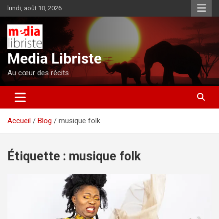
Aller
lundi, août 10, 2026
au
contenu
Media Libriste
Au cœur des récits
Accueil
Blog
musique folk
Étiquette :
musique folk