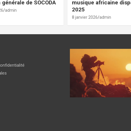
n générale de SOCODA
musique africaine dis
2025
26
admin
8 janvier 2026
admin
onfidentialité
ales