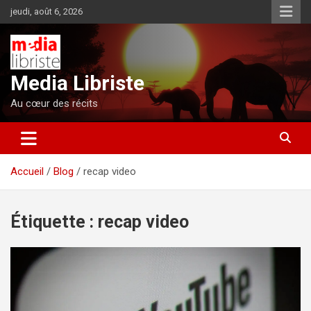
Aller
jeudi, août 6, 2026
au
contenu
Media Libriste
Au cœur des récits
Accueil
Blog
recap video
Étiquette :
recap video