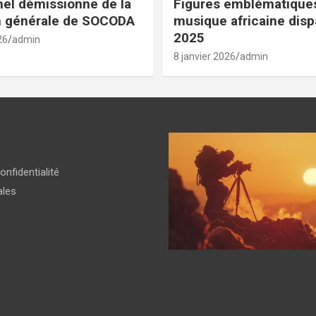
el démissionne de la
Figures emblématiques
n générale de SOCODA
musique africaine dis
2025
26
admin
8 janvier 2026
admin
onfidentialité
ales