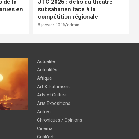
 de la
JTC 2025 : défis du théâtre
parues en
subsaharien face à la
compétition régionale
8 janvier 2026
admin
Actualité
Actualités
Afrique
Art & Patrimoine
Arts et Culture
Arts Expositions
Autres
Chroniques / Opinions
Cinéma
Critik'art