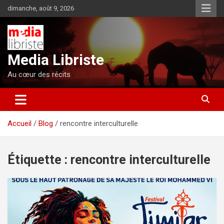
Aller
dimanche, août 9, 2026
au
contenu
Media Libriste
Au cœur des récits
Accueil
Blog
rencontre interculturelle
Étiquette :
rencontre interculturelle