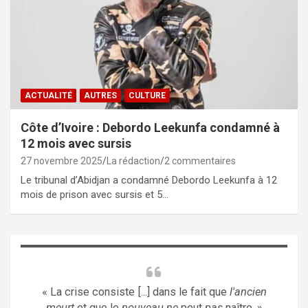
ACTUALITÉ
AUTRES
CULTURE
Côte d’Ivoire : Debordo Leekunfa condamné à
12 mois avec sursis
27 novembre 2025
La rédaction
2 commentaires
Le tribunal d’Abidjan a condamné Debordo Leekunfa à 12
mois de prison avec sursis et 5…
« La crise consiste [...] dans le fait que
l'ancien
meurt
et que le
nouveau ne
peut
pas
naître. »