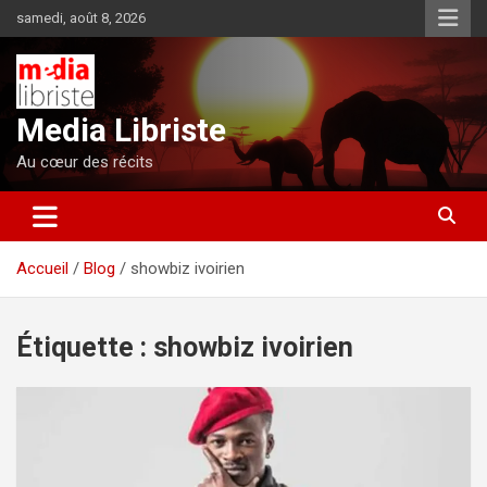
Aller
samedi, août 8, 2026
au
contenu
Media Libriste
Au cœur des récits
Accueil
Blog
showbiz ivoirien
Étiquette :
showbiz ivoirien