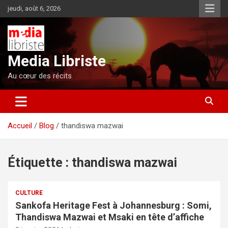
Aller
jeudi, août 6, 2026
au
contenu
Media Libriste
Au cœur des récits
Accueil
Blog
thandiswa mazwai
Étiquette :
thandiswa mazwai
CULTURE
Sankofa Heritage Fest à Johannesburg : Somi,
Thandiswa Mazwai et Msaki en tête d’affiche