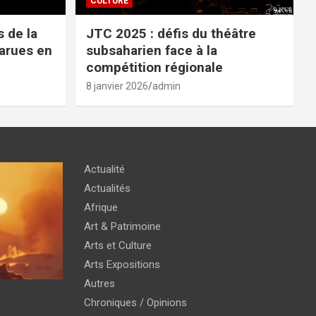
CULTURE
 de la
JTC 2025 : défis du théâtre
parues en
subsaharien face à la
compétition régionale
8 janvier 2026
admin
Actualité
Actualités
Afrique
Art & Patrimoine
Arts et Culture
Arts Expositions
Autres
Chroniques / Opinions