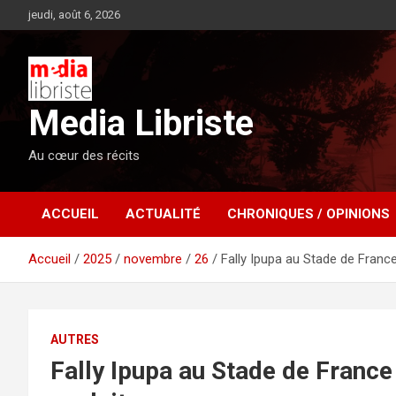
Aller
jeudi, août 6, 2026
au
contenu
Media Libriste
Au cœur des récits
ACCUEIL
ACTUALITÉ
CHRONIQUES / OPINIONS
Accueil
2025
novembre
26
Fally Ipupa au Stade de France
AUTRES
Fally Ipupa au Stade de France