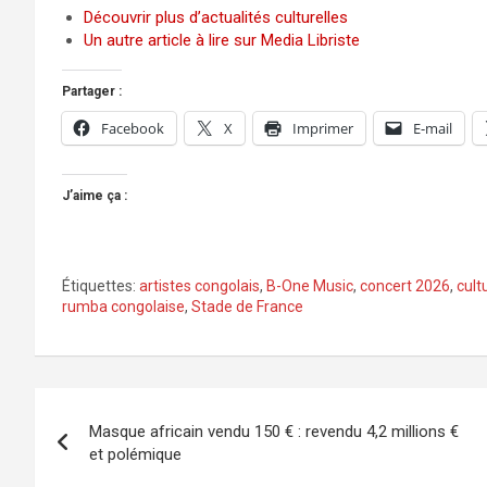
Découvrir plus d’actualités culturelles
Un autre article à lire sur Media Libriste
Partager :
Facebook
X
Imprimer
E-mail
J’aime ça :
Étiquettes:
artistes congolais
,
B-One Music
,
concert 2026
,
cult
rumba congolaise
,
Stade de France
Navigation
Masque africain vendu 150 € : revendu 4,2 millions €
de
et polémique