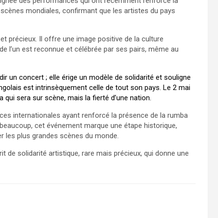
a lignée des performances qui ont récemment renforcé la
 scènes mondiales, confirmant que les artistes du pays
 et précieux. Il offre une image positive de la culture
e de l’un est reconnue et célébrée par ses pairs, même au
dir un concert ; elle érige un modèle de solidarité et souligne
ngolais est intrinsèquement celle de tout son pays. Le 2 mai
 qui sera sur scène, mais la fierté d’une nation.
nces internationales ayant renforcé la présence de la rumba
 beaucoup, cet événement marque une étape historique,
er les plus grandes scènes du monde.
rit de solidarité artistique, rare mais précieux, qui donne une