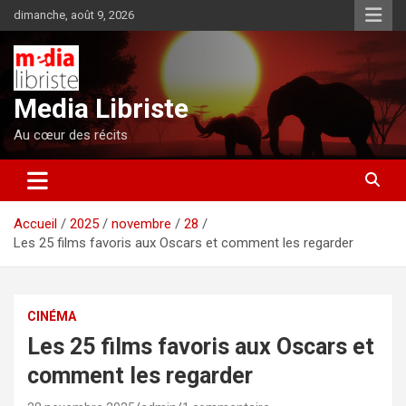
Aller
dimanche, août 9, 2026
au
contenu
Media Libriste
Au cœur des récits
Accueil
2025
novembre
28
Les 25 films favoris aux Oscars et comment les regarder
CINÉMA
Les 25 films favoris aux Oscars et
comment les regarder