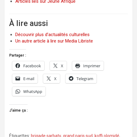
Articles liés sur Jeune Afrique
À lire aussi
Découvrir plus d’actualités culturelles
Un autre article à lire sur Media Libriste
Partager :
Facebook
X
Imprimer
E-mail
X
Telegram
WhatsApp
J’aime ça :
Étiquettes:
brigade sarbaty
,
grand paris sud
,
koffi olomidé
,