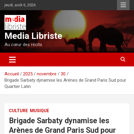
Aller
jeudi, août 6, 2026
au
contenu
Media Libriste
Au cœur des récits
Accueil
2025
novembre
30
Brigade Sarbaty dynamise les Arènes de Grand Paris Sud pour
Quartier Latin
CULTURE
MUSIQUE
Brigade Sarbaty dynamise les
Arènes de Grand Paris Sud pour