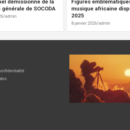
el démissionne de la
Figures emblématiques
n générale de SOCODA
musique africaine dis
2025
26
admin
8 janvier 2026
admin
onfidentialité
ales