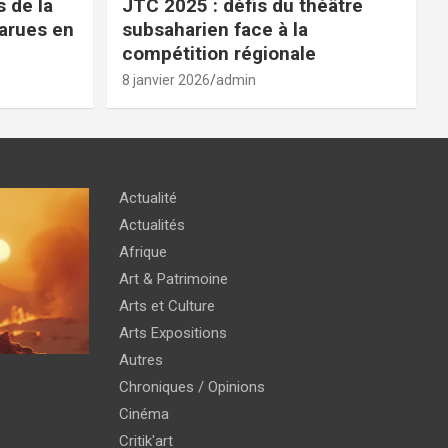
 de la
JTC 2025 : défis du théâtre
parues en
subsaharien face à la
compétition régionale
8 janvier 2026
admin
Actualité
Actualités
Afrique
Art & Patrimoine
Arts et Culture
Arts Expositions
Autres
Chroniques / Opinions
Cinéma
Critik'art