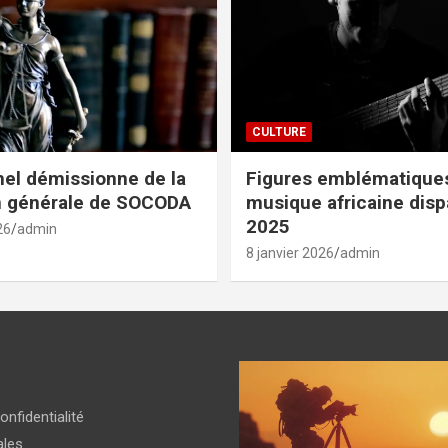
CULTURE
el démissionne de la
Figures emblématiques
n générale de SOCODA
musique africaine dis
2025
26
admin
8 janvier 2026
admin
onfidentialité
ales