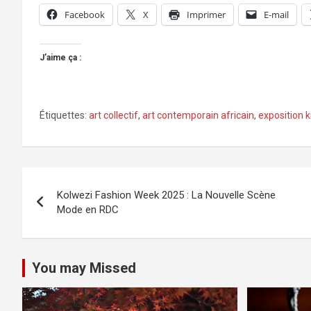
Facebook
X
Imprimer
E-mail
J’aime ça :
Étiquettes:
art collectif
,
art contemporain africain
,
exposition 
Navigation
Kolwezi Fashion Week 2025 : La Nouvelle Scène
de
Mode en RDC
l’article
You may Missed