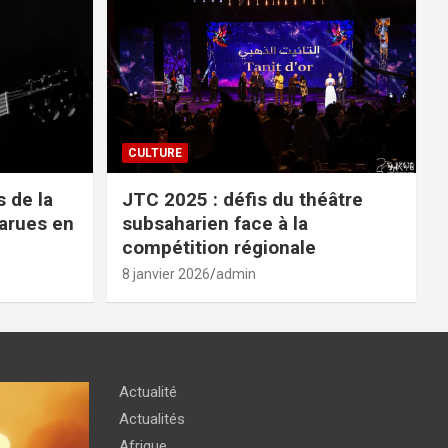
CULTURE
 de la
JTC 2025 : défis du théâtre
parues en
subsaharien face à la
compétition régionale
8 janvier 2026
admin
Actualité
Actualités
Afrique