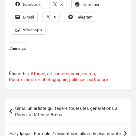
Facebook
X
Imprimer
E-mail
X
Telegram
WhatsApp
J’aime ça :
Étiquettes:
Afrique
,
art contemporain
,
moma
,
Panafricanisme
,
photographie
,
politique
,
portraiture
Navigation
Gims, un artiste qui fédère toutes les générations à
de
Paris La Défense Arena
l’article
Fally Ipupa : Formule 7 devient son album le plus écouté