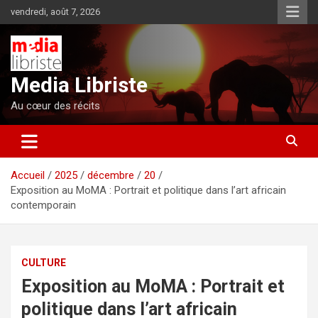
Aller
vendredi, août 7, 2026
au
contenu
Media Libriste
Au cœur des récits
Accueil
2025
décembre
20
Exposition au MoMA : Portrait et politique dans l’art africain
contemporain
CULTURE
Exposition au MoMA : Portrait et
politique dans l’art africain