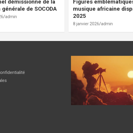
el démissionne de la
Figures emblématiques
n générale de SOCODA
musique africaine dis
2025
26
admin
8 janvier 2026
admin
onfidentialité
ales