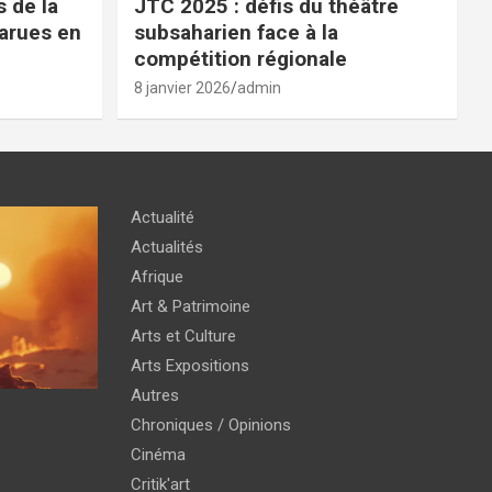
 de la
JTC 2025 : défis du théâtre
parues en
subsaharien face à la
compétition régionale
8 janvier 2026
admin
Actualité
Actualités
Afrique
Art & Patrimoine
Arts et Culture
Arts Expositions
Autres
Chroniques / Opinions
Cinéma
Critik'art