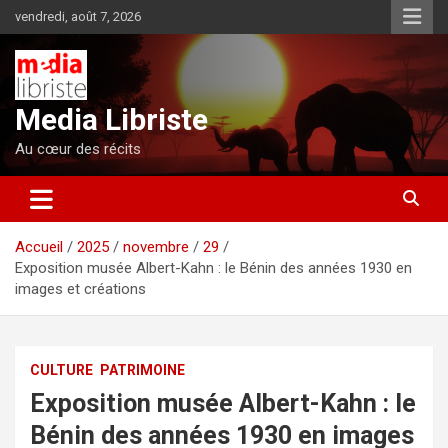
Aller
vendredi, août 7, 2026
au
contenu
Media Libriste
Au cœur des récits
Accueil
2025
novembre
29
Exposition musée Albert-Kahn : le Bénin des années 1930 en
images et créations
CULTURE
PATRIMOINE
Exposition musée Albert-Kahn : le
Bénin des années 1930 en images