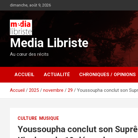
Aller
dimanche, août 9, 2026
au
contenu
Media Libriste
Au cœur des récits
ACCUEIL
ACTUALITÉ
CHRONIQUES / OPINIONS
Accueil
2025
novembre
29
Youssoupha conclut son Supr
CULTURE
MUSIQUE
Youssoupha conclut son Suprê