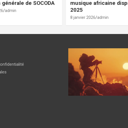
n générale de SOCODA
musique africaine dis
2025
26
admin
8 janvier 2026
admin
onfidentialité
ales