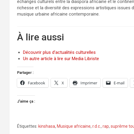
échanges culturels entre la diaspora africaine et le continen
richesse et la diversité des expressions artistiques issues d
musique urbaine africaine contemporaine.
À lire aussi
Découvrir plus d’actualités culturelles
Un autre article à lire sur Media Libriste
Partager :
Facebook
X
Imprimer
E-mail
J’aime ça :
Étiquettes:
kinshasa
,
Musique africaine
,
r.d.c.
,
rap
,
suprême to