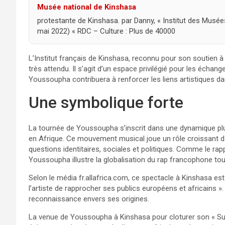
Musée national de Kinshasa
protestante de Kinshasa. par Danny, « Institut des Musé
mai 2022) « RDC – Culture : Plus de 40000
L’Institut français de Kinshasa, reconnu pour son soutien à l
très attendu. Il s’agit d’un espace privilégié pour les échan
Youssoupha contribuera à renforcer les liens artistiques dan
Une symbolique forte
La tournée de Youssoupha s’inscrit dans une dynamique pl
en Afrique. Ce mouvement musical joue un rôle croissant da
questions identitaires, sociales et politiques. Comme le ra
Youssoupha illustre la globalisation du rap francophone tou
Selon le média fr.allafrica.com, ce spectacle à Kinshasa est 
l’artiste de rapprocher ses publics européens et africains ». 
reconnaissance envers ses origines.
La venue de Youssoupha à Kinshasa pour cloturer son « Su