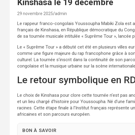
Kinshasa le 19 décembre
29 novembre 2025
admin
Le rappeur franco-congolais Youssoupha Mabiki Zola est at
français de Kinshasa, en République démocratique du Congo
de sa tournée musicale intitulée « Suprême Tour », lancée 
Le « Suprême Tour » a débuté cet été en plusieurs villes e
comme une figure majeure du rap francophone grâce à son 
culturel. La tournée s’inscrit dans la continuité de son parco
congolaise et la musique urbaine sur la scène internationale
Le retour symbolique en R
Le choix de Kinshasa pour clore cette tournée n’est pas anod
et un lieu chargé d’histoire pour Youssoupha. Né d’une famill
racines. Cette étape finale à l’Institut français représente 
africaines et son parcours européen.
BON À SAVOIR