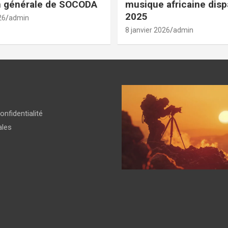
n générale de SOCODA
musique africaine dis
2025
26
admin
8 janvier 2026
admin
onfidentialité
ales