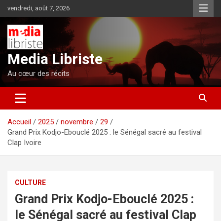
Aller
vendredi, août 7, 2026
au
contenu
Media Libriste
Au cœur des récits
Accueil
2025
novembre
29
Grand Prix Kodjo-Ebouclé 2025 : le Sénégal sacré au festival
Clap Ivoire
CULTURE
Grand Prix Kodjo-Ebouclé 2025 :
le Sénégal sacré au festival Clap