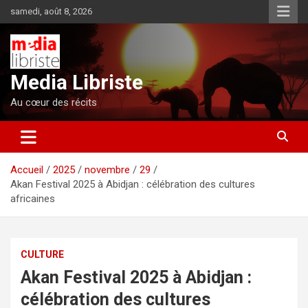
Aller
samedi, août 8, 2026
au
contenu
Media Libriste
Au cœur des récits
Accueil
2025
novembre
29
Akan Festival 2025 à Abidjan : célébration des cultures
africaines
CULTURE
Akan Festival 2025 à Abidjan :
célébration des cultures